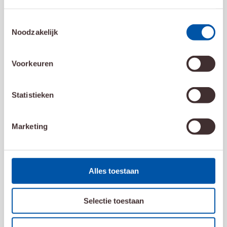
Toestemmingsselectie
Noodzakelijk
Voorkeuren
Statistieken
Marketing
Alles toestaan
17 maart 2026
Voorlichtingsvideo bestralingsmasker
Selectie toestaan
Lees meer