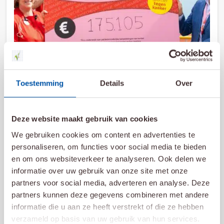
Toestemming
Details
Over
Deze website maakt gebruik van cookies
12 mei 2026
We gebruiken cookies om content en advertenties te
Verbeeten Challenge 2026 haalt €
personaliseren, om functies voor social media te bieden
175.105,- op
en om ons websiteverkeer te analyseren. Ook delen we
Lees meer
informatie over uw gebruik van onze site met onze
partners voor social media, adverteren en analyse. Deze
partners kunnen deze gegevens combineren met andere
informatie die u aan ze heeft verstrekt of die ze hebben
verzameld op basis van uw gebruik van hun services.