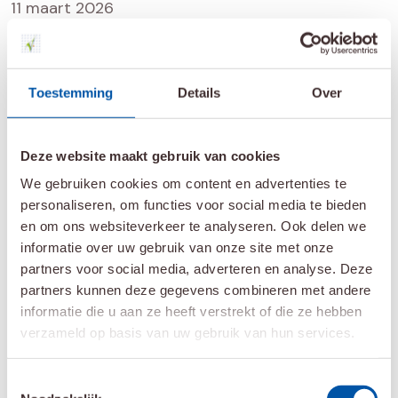
11 maart 2026
Afspraken rondom de
feestdagen
Toestemming
Details
Over
Alle locaties van Instituut Verbeeten
Deze website maakt gebruik van cookies
zijn gesloten op:
We gebruiken cookies om content en advertenties te
personaliseren, om functies voor social media te bieden
maandag 6 april, tweede paasdag;
en om ons websiteverkeer te analyseren. Ook delen we
informatie over uw gebruik van onze site met onze
maandag 27 april, Koningsdag.
partners voor social media, adverteren en analyse. Deze
partners kunnen deze gegevens combineren met andere
Patiënten worden op deze dagen niet bestraald. Zo nodig
informatie die u aan ze heeft verstrekt of die ze hebben
wordt u bestraald op zaterdag 11 april en 2 mei.
verzameld op basis van uw gebruik van hun services.
Alle locaties van Instituut Verbeeten
zijn wel geopend op:
Toestemmingsselectie