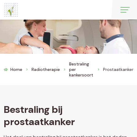
Bestraling
Home
Radiotherapie
per
Prostaatkanker
chevron_right
chevron_right
chevron_right
kankersoort
Bestraling bij
prostaatkanker