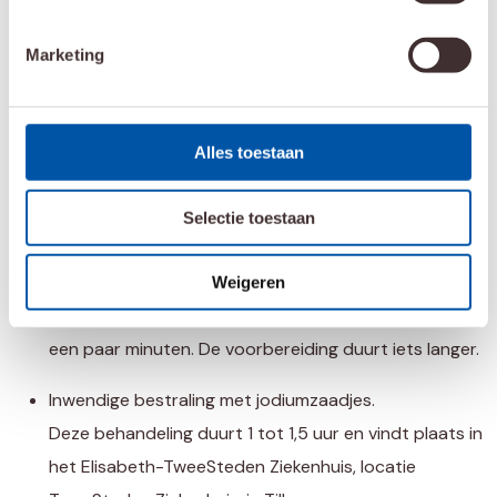
hormonale therapie
om genezing te bereiken.
Uitgezaaide prostaatkanker.
Marketing
Genezing is niet meer mogelijk, maar bestraling en/of
hormoontherapie kan de groei van de kanker remmen
en klachten verminderen.
Alles toestaan
Duur van de bestralingsbehandeling
Selectie toestaan
Uitwendige bestraling.
Meestal tussen de 2 en 8 weken. U krijgt dan vijf
Weigeren
dagen per week een bestraling. Elke bestraling duurt
een paar minuten. De voorbereiding duurt iets langer.
Inwendige bestraling met jodiumzaadjes.
Deze behandeling duurt 1 tot 1,5 uur en vindt plaats in
het Elisabeth-TweeSteden Ziekenhuis, locatie