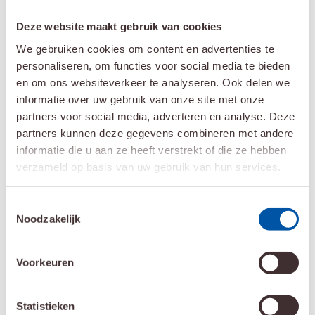
Actief volgen
Deze website maakt gebruik van cookies
Daarnaast is het bij stadium T1 en T2 mogelijk de
We gebruiken cookies om content en advertenties te
prostaatkanker actief te volgen en niet direct met een
personaliseren, om functies voor social media te bieden
en om ons websiteverkeer te analyseren. Ook delen we
behandeling te beginnen.
informatie over uw gebruik van onze site met onze
Mogelijkheden voor bestraling bij
partners voor social media, adverteren en analyse. Deze
prostaatkanker
partners kunnen deze gegevens combineren met andere
informatie die u aan ze heeft verstrekt of die ze hebben
Lokaal beperkte prostaatkanker.
verzameld op basis van uw gebruik van hun services.
De tumor zit alleen in de prostaat (stadium T1/T2).
Inwendige of uitwendige bestraling of operatie kan de
Toestemmingsselectie
kanker genezen.
Noodzakelijk
Lokaal uitgebreide prostaatkanker.
Voorkeuren
De tumor groeit buiten de prostaat (stadium T3).
Uitwendige bestraling wordt vaak gecombineerd met
Statistieken