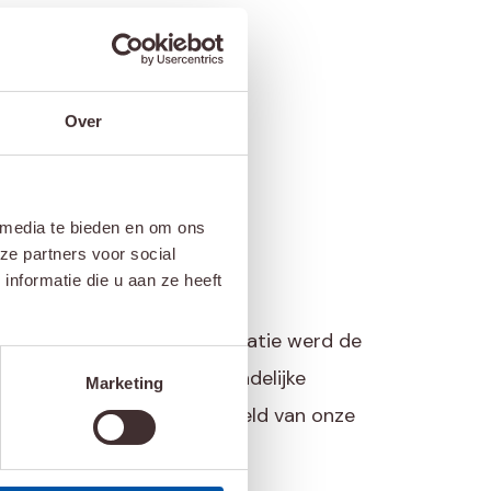
Over
 media te bieden en om ons
ze partners voor social
nformatie die u aan ze heeft
tuut Verbeeten. Bij de visitatie werd de
en of we voldoen aan de landelijke
Marketing
n kreeg zo een compleet beeld van onze