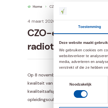
Home
CZO-erkenning opleiding tot radioth
chevron_right
4 maart 2026
Toestemming
CZO-erkenning opl
radiotherapeutisc
Deze website maakt gebruik
We gebruiken cookies om cont
websiteverkeer te analyseren
media, adverteren en analys
verstrekt of die ze hebben v
Op 8 november 2025 heeft het College Zo
Toestemmingsselectie
kwaliteit van opleiden tot radiotherapeu
Noodzakelijk
kwaliteitsafspraken. Het CZO sprak met
opleidingscultuur en kwaliteit.