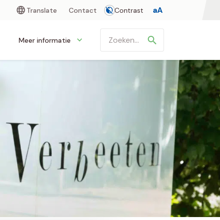
aA
Translate
Contact
Contrast

Meer informatie
Zoeken
in
https://www.verbeeten.nl/