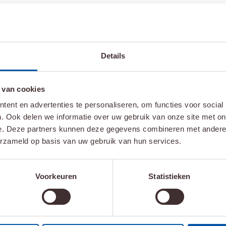
erapeutisch laborant
Details
eiding tot
h laborant
 van cookies
ent en advertenties te personaliseren, om functies voor social
. Ook delen we informatie over uw gebruik van onze site met on
e. Deze partners kunnen deze gegevens combineren met andere i
erzameld op basis van uw gebruik van hun services.
rgopleidingen (CZO) een visitatie uitgevoerd bij Insti
tisch laborant onderzocht in onze dagelijkse praktijk 
Voorkeuren
Statistieken
 studenten, praktijkbegeleiders en leidinggevenden e