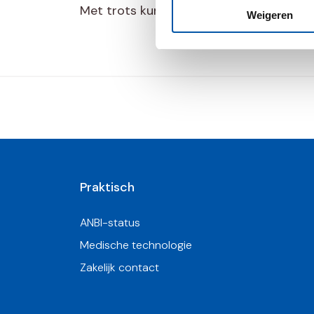
Met trots kunnen we delen dat wij de er
Weigeren
Praktisch
ANBI-status
Medische technologie
Zakelijk contact