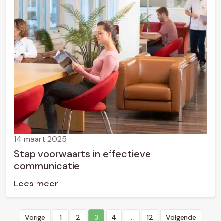
14 maart 2025
Stap voorwaarts in effectieve
communicatie
Lees meer
B
Vorige
1
2
3
4
…
12
Volgende