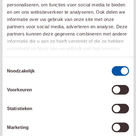
sociale problemen.
personaliseren, om functies voor social media te bieden
en om ons websiteverkeer te analyseren. Ook delen we
De verwendag laat de kinderen even hun zorgen vergeten
informatie over uw gebruik van onze site met onze
en gezellig spelen met leeftijdsgenootjes. Daarnaast zien
partners voor social media, adverteren en analyse. Deze
de kinderen deze dag ook dat zij niet alleen zijn. Er zijn
partners kunnen deze gegevens combineren met andere
informatie die u aan ze heeft verstrekt of die ze hebben
meer kinderen die in dezelfde situatie zitten als zij. Veel
verzameld op basis van uw gebruik van hun services.
gezinnen kijken uit naar deze jaarlijkse dag.
Aanmelden? Of wilt u meer informatie over de
Toestemmingsselectie
Noodzakelijk
verwendag?
Lees dan hier verder
.
[1]
Voorkeuren
Statistieken
Marketing