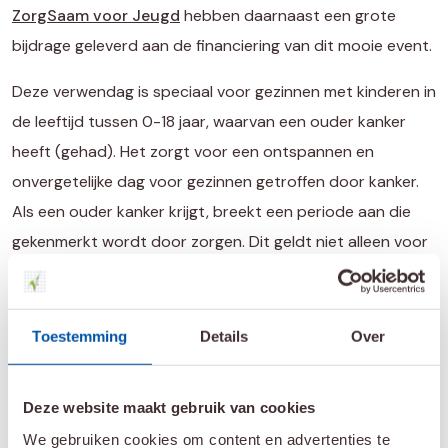
ZorgSaam voor Jeugd
hebben daarnaast een grote
bijdrage geleverd aan de financiering van dit mooie event.
Deze verwendag is speciaal voor gezinnen met kinderen in
de leeftijd tussen 0-18 jaar, waarvan een ouder kanker
heeft (gehad). Het zorgt voor een ontspannen en
onvergetelijke dag voor gezinnen getroffen door kanker.
Als een ouder kanker krijgt, breekt een periode aan die
gekenmerkt wordt door zorgen. Dit geldt niet alleen voor
de zieke ouder en de partner, maar zeker ook voor de
kinderen in het gezin. De kinderen worden
geconfronteerd met veranderingen in de dagelijkse
Toestemming
Details
Over
routine zoals herhaaldelijke ziekenhuisbezoeken en extra
zorg in de thuissituatie. De confrontatie van het kind met
Deze website maakt gebruik van cookies
een ouder die kanker heeft, kan leiden tot psychische en
We gebruiken cookies om content en advertenties te