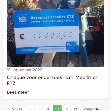
15 september 2022
Cheque voor onderzoek i.s.m. Medifit en
ETZ
Lees meer
B
Vorige
1
…
9
10
11
12
Volgende