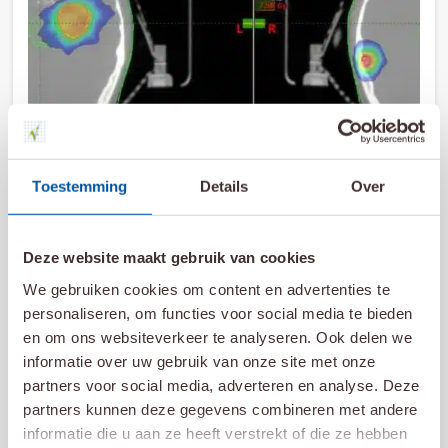
Toestemming
Details
Over
9 november 2022
Deze website maakt gebruik van cookies
HyperArc voor uitzaaiingen in de hersenen
We gebruiken cookies om content en advertenties te
personaliseren, om functies voor social media te bieden
Lees meer
en om ons websiteverkeer te analyseren. Ook delen we
informatie over uw gebruik van onze site met onze
partners voor social media, adverteren en analyse. Deze
partners kunnen deze gegevens combineren met andere
informatie die u aan ze heeft verstrekt of die ze hebben