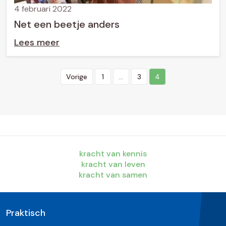
4 februari 2022
Net een beetje anders
Lees meer
B
Vorige
1
…
3
4
e
r
i
c
h
t
kracht van kennis
e
kracht van leven
kracht van samen
n
p
a
Praktisch
g