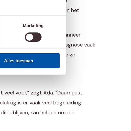
e gespecialiseerde inwendige
rland onder andere plaats in het
indhoven.”
Marketing
poring hierbij cruciaal: “Wanneer
ium wordt ontdekt, is de prognose vaak
ingsonderzoek en vaccinatie zo
Alles toestaan
t veel voor,” zegt Ada. “Daarnaast
lukkig is er vaak veel begeleiding
ditie blijven, kan helpen om de