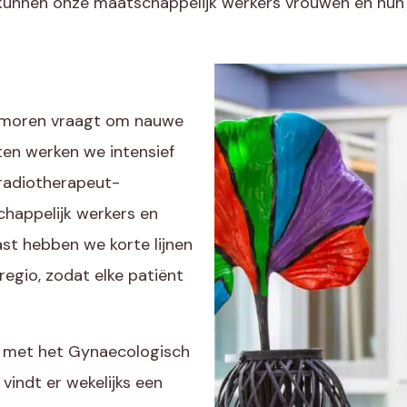
unnen onze maatschappelijk werkers vrouwen en hun n
umoren vraagt om nauwe
ten werken we intensief
 radiotherapeut-
chappelijk werkers en
st hebben we korte lijnen
egio, zodat elke patiënt
n met het Gynaecologisch
indt er wekelijks een