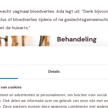
cht vaginaal bloedverlies. Ada legt uit: “Denk bijvoo
lus of bloedverlies tijdens of na geslachtsgemeenscha
t de huisarts.”
Behandeling
De behandeling hangt af 
situatie van de patiënt. 
de behandeling vaak met
Details
eierstokken worden verwij
daarna aanvullende bestra
 van cookies
Bij baarmoederhalskanker
ent en advertenties te personaliseren, om functies voor social
combinatie van bestralin
. Ook delen we informatie over uw gebruik van onze site met on
e. Deze partners kunnen deze gegevens combineren met andere i