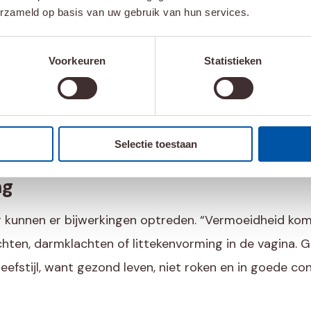
inwendige bestraling. Di
erzameld op basis van uw gebruik van hun services.
behandeling vindt in Nede
Catharina Ziekenhuis in E
Voorkeuren
Statistieken
Volgens Ada is vroege ops
kanker in een vroeg stad
goed. Daarom zijn bevolk
Selectie toestaan
ontzettend belangrijk.”
ng
g kunnen er bijwerkingen optreden. “Vermoeidheid kom
hten, darmklachten of littekenvorming in de vagina. Ge
fstijl, want gezond leven, niet roken en in goede con