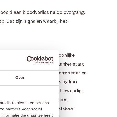
rbeeld aan bloedverlies na de overgang,
p. Dat zijn signalen waarbij het
van het stadium en de persoonlijke
Ada vertelt: “Bij baarmoederkanker start
 een operatie waarbij de baarmoeder en
Over
derd. Afhankelijk van de uitslag kan
ling nodig zijn, uitwendig of inwendig.
 is de behandeling meestal een
 media te bieden en om ons
g en chemotherapie, gevolgd door
ze partners voor social
nformatie die u aan ze heeft