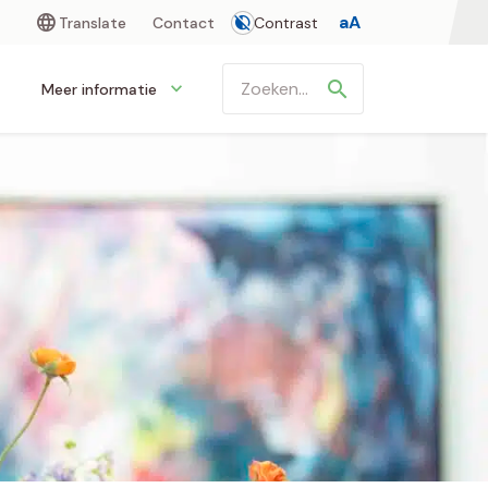
aA
Translate
Contact
Contrast

Meer informatie
Zoeken
in
https://www.verbeeten.nl/