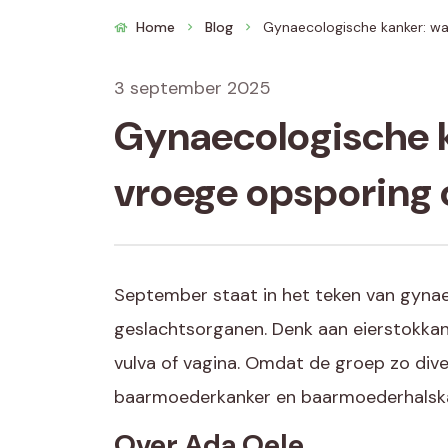
Home
Blog
Gynaecologische kanker: wa
chevron_right
chevron_right
3 september 2025
Gynaecologische 
vroege opsporing c
September staat in het teken van gynae
geslachtsorganen. Denk aan eierstokka
vulva of vagina. Omdat de groep zo dive
baarmoederkanker en baarmoederhalskan
Over
Ada
Oele