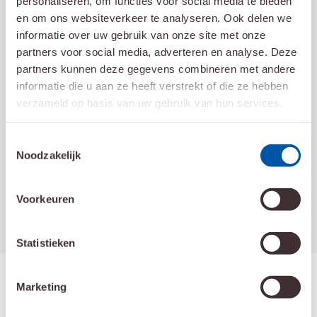
Bijeenkomst voor (ex)-
Vrij
personaliseren, om functies voor social media te bieden
patiënten en naasten over
en b
en om ons websiteverkeer te analyseren. Ook delen we
bestraling
gepl
informatie over uw gebruik van onze site met onze
partners voor social media, adverteren en analyse. Deze
Op donderdag 17 september 2026
Onze l
partners kunnen deze gegevens combineren met andere
organiseren we in Instituut Verbeeten op
open e
informatie die u aan ze heeft verstrekt of die ze hebben
de locatie Tilburg een
gaan d
verzameld op basis van uw gebruik van hun services.
informatiebijeenkomst voor (ex-)-
patiënten en…
Toestemmingsselectie
Noodzakelijk
Lees meer
Lees 
Voorkeuren
Statistieken
Meer over Instituut Verbeeten
Marketing
Kunt u iets niet vinden op onze website? Neem
dan
contact
met ons op.